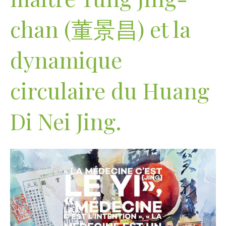
chan (董景昌) et la
dynamique
circulaire du Huang
Di Nei Jing.