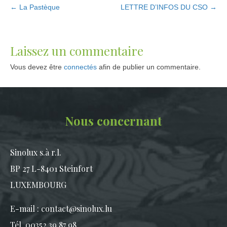
← La Pastèque
LETTRE D’INFOS DU CSO →
Laissez un commentaire
Vous devez être
connectés
afin de publier un commentaire.
Nous concernant
Sinolux s.à r.l.
BP 27 L-8401 Steinfort
LUXEMBOURG
E-mail :
contact@sinolux.lu
Tél. 00352 39 87 98