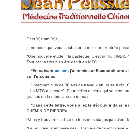
Cher(e)s ami(e)s,
je ne peux que vous souhaiter la meilleure rentrée poss
*Une nouvelle étude : la pastèque. C'est un fruit IND
Tout ceci a très bien été décrit en MTC.
*En suivant
ce lien
, j'ai remis sur Facebook une 
sur l'insomnie.
*Imaginez plus de 30 ans de travaux en un seul clic. C
: "La MTC à la carte". Pour celles et ceux qui veulent, 
graines de la médecine de demain.
*Dans cette lettre, vous allez le découvrir dans la
CHEMIN DE PIERRE».
*Vous y trouverez la liste de tous mes stages jusqu'en dé
*Le nouveau sommaire des « Cahiers de Sinobiologie » 