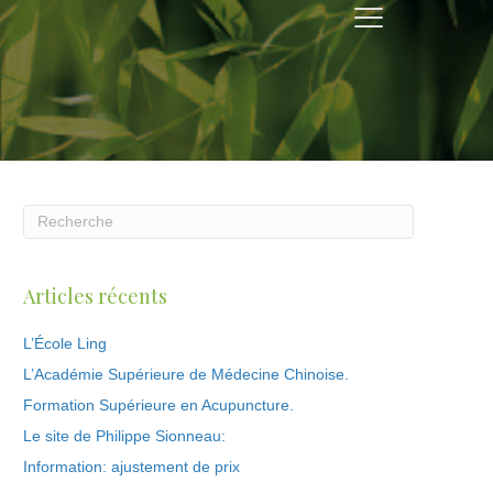
Articles récents
L’École Ling
L’Académie Supérieure de Médecine Chinoise.
Formation Supérieure en Acupuncture.
Le site de Philippe Sionneau:
Information: ajustement de prix